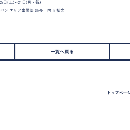
22日(土)～24日(月・祝)
パン エリア事業部 部長 内山 裕文
一覧へ戻る
トップペー