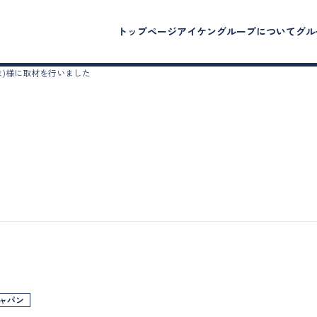
トップページ
アイケングループについて
グル
ま)様に取材を行いました
ャパン